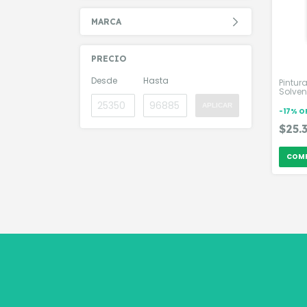
MARCA
PRECIO
Desde
Hasta
Pintur
Solven
APLICAR
-
17
%
O
$25.
COM