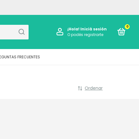
0
¡Hola!
Iniciá sesión
O podés registrarte
EGUNTAS FRECUENTES
Ordenar