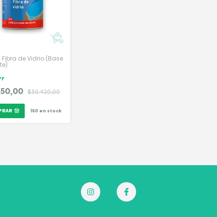
a Fibra de Vidrio (Base
te)
FF
350,00
$30.420,00
PRAR
160
en stock