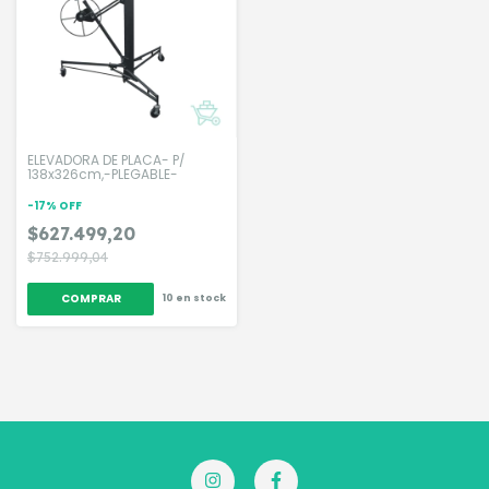
ELEVADORA DE PLACA- P/
138x326cm,-PLEGABLE-
-
17
%
OFF
$627.499,20
$752.999,04
10
en stock