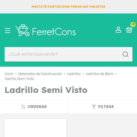
HASTA 12 CUOTAS CON TODAS LAS TARJETAS
0
Inicio
>
Materiales de Construcción
>
Ladrillos
>
Ladrillos de Barro
>
Ladrillo Semi Visto
Ladrillo Semi Visto
ORDENAR
FILTRAR