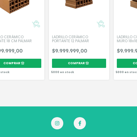
LLO CERÁMICO
LADRILLO CERÁMICO
LADRILLO 
NTE 18 CM PALMAR
PORTANTE 12 PALMAR
MURO 18x1
99.999,00
$9.999.999,00
$9.999.
 stock
5000
en stock
5000
en stoc