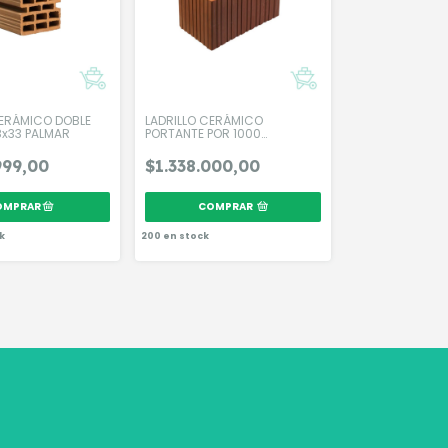
CERÁMICO DOBLE
LADRILLO CERÁMICO
8x33 PALMAR
PORTANTE POR 1000
unidades
999,00
$1.338.000,00
COMPRAR
k
200
en stock