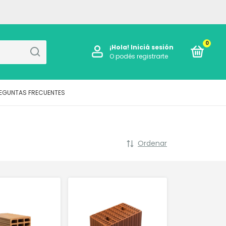
0
¡Hola!
Iniciá sesión
O podés registrarte
EGUNTAS FRECUENTES
Ordenar