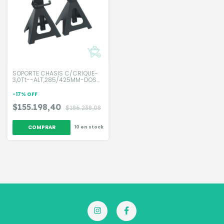
SOPORTE CHASIS C/CRIQUE-
3,0Tt--ALT,285/425MM-DOS
UNIDADES-
-
17
%
OFF
$155.198,40
$186.238,08
10
en stock