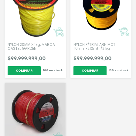
NYLON 20MM X 1kg, MARCA
NYLON P/TRIM, ARN MOT
CASTEL GARDEN
1,6mmx210mt 1/2 kg
$99.999.999,00
$99.999.999,00
100
en stock
100
en stock