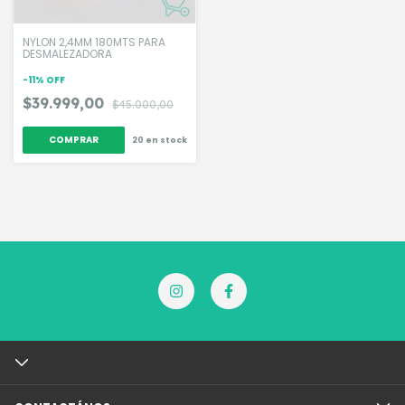
NYLON 2,4MM 180MTS PARA
DESMALEZADORA
-
11
%
OFF
$39.999,00
$45.000,00
20
en stock