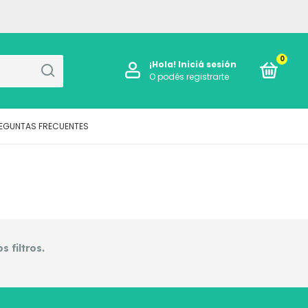
0
¡Hola!
Iniciá sesión
O podés registrarte
EGUNTAS FRECUENTES
 filtros.