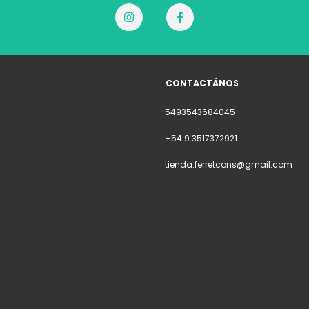
CONTACTÁNOS
5493543684045
+54 9 3517372921
tienda.ferretcons@gmail.com