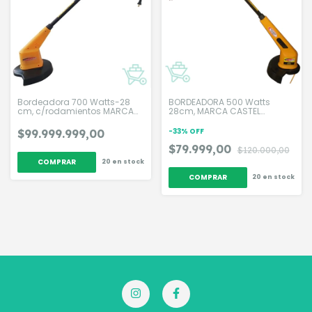
Bordeadora 700 Watts-28
BORDEADORA 500 Watts
cm, c/rodamientos MARCA
28cm, MARCA CASTEL
CASTEL GARDEN
GARDEN
-
33
%
OFF
$99.999.999,00
$79.999,00
$120.000,00
20
en stock
20
en stock