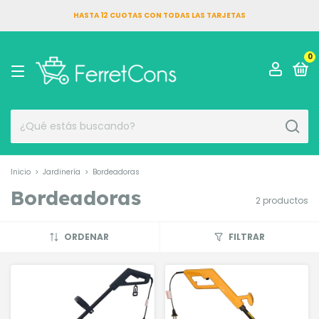
HASTA 12 CUOTAS CON TODAS LAS TARJETAS
0
Inicio
>
Jardinería
>
Bordeadoras
Bordeadoras
2 productos
ORDENAR
FILTRAR