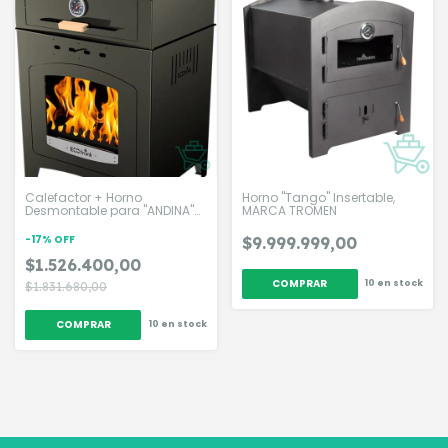
Calefactor + Horno
Horno "Tango" Insertable,
Desmontable para "ANDINA"
MARCA TROMEN
20000kcal, MARCA ECOTRONK
-
17
%
OFF
$9.999.999,00
$1.526.400,00
10
en stock
$1.831.680,00
10
en stock