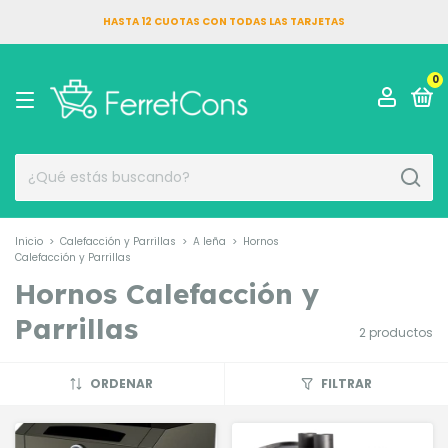
HASTA 12 CUOTAS CON TODAS LAS TARJETAS
0
Inicio
>
Calefacción y Parrillas
>
A leña
>
Hornos
Calefacción y Parrillas
Hornos Calefacción y
Parrillas
2 productos
ORDENAR
FILTRAR